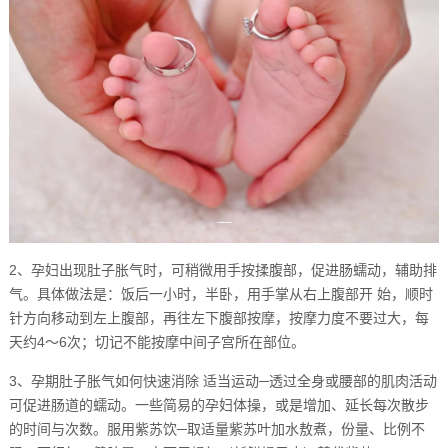
2、孕妇出现肚子胀气时，可稍微用手按揉腹部，促进肠蠕动，辅助排
气。具体做法是：饭后一小时，半卧，用手掌从右上腹部开 始，顺时
针方向移动到左上腹部，再往左下腹部按摩，按摩力度不要过大，每
天约4～6次；切记不能按摩中间子宫所在部位。
3、孕期肚子胀气如何快速消除 适当运动─透过全身或腰部的肌肉活动
可促进肠道的蠕动。一些简易的孕妇体操，或是增加、延长每次散步
的时间与次数。服用紫苏饮─取适量紫苏叶加水敖煮，份量、比例不