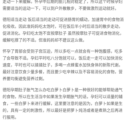
走动一下来缓解。怀孕中后期的胎儿相对稳定了，所以这个时候孕妇
需要适当的运动一下，可以到户外散散步，不要做激烈运动就好。
德阳适当走动 饭后适当的走动可促进肠胃的蠕动，加速胃中的食物消
化吸收。因此准妈妈吃太饱时，可在饭后半小时后适当的散步走动，
促进消化。孕妇吃太饱不宜按摩肚子 虽然按摩肚子可促进食物消化，
缓解吃撑了的不适。但准妈妈却不建议这么做。
怀孕了胃部会受到子宫压迫，所以多吃一点就会有一种饱腹感，吃多
了会导致不适。孕妇平时吃八分饱就可以，饭后走一走可以加快消化
速度，平时也可以揉揉肚子，多喝一点蜂蜜水加快身体的新陈代谢。
最好注意饮食少量多餐，而且要少吃辛辣以及不容易消化的食物，营
养要均衡避免营养过剩。
德阳孕期肚子胀气怎么办吃白萝卜白萝卜是一种很好的能够帮助通气
的食物，所以在生活当中如果发生孕期胀气的话，孕妇可以适量的辅
食，一些白萝卜来进行缓解，这里要注意的是因为，白萝卜如果是生
的，具有一定的刺激性，所以最好是把萝卜炖汤或者是煮熟之后再进
行服用。