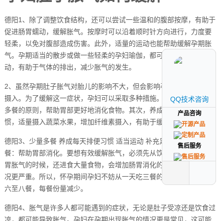
德阳1、除了调整饮食结构，还可以尝试一些温和的腹部按摩，有助于
促进肠胃蠕动，缓解胀气。按摩时可以沿着顺时针方向进行，力度要
轻柔，以免对腹部造成伤害。此外，适量的运动也能帮助缓解孕期胀
气。孕期适当的散步或做一些轻柔的孕妇瑜伽，都可以促进肠胃蠕
动，有助于气体的排出，减少胀气的发生。
2、虽然孕期肚子胀气对胎儿的影响不大，但会影响孕妇的食欲和营养
摄入。为了缓解这一症状，孕妇可以采取多种措施。首先，坚持少吃
QQ技术咨询
QQ技术咨询
多餐的原则，帮助胃部更好地消化食物。其次，养成定时排便的习
产品咨询
产品咨询
惯，适量摄入蔬菜水果，增加纤维素摄入，有助于缓解便秘和胀气。
德阳3、少量多餐 养成每天排便习惯 适当运动 补充足量水分 少量多
售后服务
售后服务
餐：帮助胃部消化。要想有效缓解胀气，必须先从饮食入手。若孕妇
胃胀气的时候，还进食大量食物，会增加肠胃消化的负担，令胀气情
况更严重。所以，怀孕期间孕妇不妨从一天吃三餐的习惯变为一天吃
六至八餐，每餐份量减少。
德阳4、胀气是许多人都可能遇到的症状，无论是肚子受凉还是饮食过
凉，都可能导致胀气。孕妇在孕期出现胀气的情况更是常见，这可能