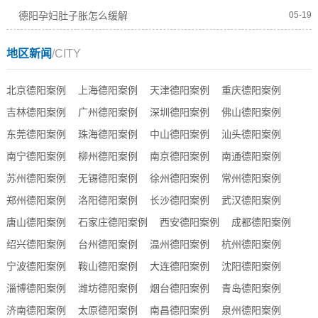
德阳孕妇肚子胀怎么缓解
05-19
地区新闻
/CITY
北京德阳案例
上海德阳案例
天津德阳案例
重庆德阳案例
吉林德阳案例
广州德阳案例
深圳德阳案例
佛山德阳案例
东莞德阳案例
珠海德阳案例
中山德阳案例
汕头德阳案例
南宁德阳案例
柳州德阳案例
南京德阳案例
南通德阳案例
苏州德阳案例
无锡德阳案例
徐州德阳案例
常州德阳案例
郑州德阳案例
洛阳德阳案例
长沙德阳案例
武汉德阳案例
唐山德阳案例
石家庄德阳案例
西安德阳案例
成都德阳案例
绍兴德阳案例
台州德阳案例
温州德阳案例
杭州德阳案例
宁波德阳案例
鞍山德阳案例
大连德阳案例
沈阳德阳案例
淄博德阳案例
潍坊德阳案例
烟台德阳案例
青岛德阳案例
济南德阳案例
太原德阳案例
南昌德阳案例
泉州德阳案例