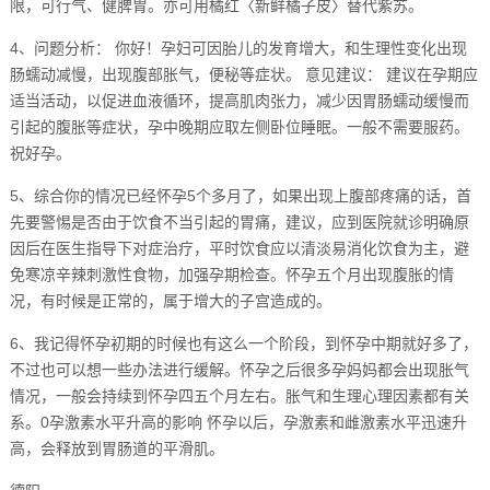
限，可行气、健脾胃。亦可用橘红〈新鲜橘子皮〉替代紫苏。
4、问题分析： 你好！孕妇可因胎儿的发育增大，和生理性变化出现
肠蠕动减慢，出现腹部胀气，便秘等症状。 意见建议： 建议在孕期应
适当活动，以促进血液循环，提高肌肉张力，减少因胃肠蠕动缓慢而
引起的腹胀等症状，孕中晚期应取左侧卧位睡眠。一般不需要服药。
祝好孕。
5、综合你的情况已经怀孕5个多月了，如果出现上腹部疼痛的话，首
先要警惕是否由于饮食不当引起的胃痛，建议，应到医院就诊明确原
因后在医生指导下对症治疗，平时饮食应以清淡易消化饮食为主，避
免寒凉辛辣刺激性食物，加强孕期检查。怀孕五个月出现腹胀的情
况，有时候是正常的，属于增大的子宫造成的。
6、我记得怀孕初期的时候也有这么一个阶段，到怀孕中期就好多了，
不过也可以想一些办法进行缓解。怀孕之后很多孕妈妈都会出现胀气
情况，一般会持续到怀孕四五个月左右。胀气和生理心理因素都有关
系。0孕激素水平升高的影响 怀孕以后，孕激素和雌激素水平迅速升
高，会释放到胃肠道的平滑肌。