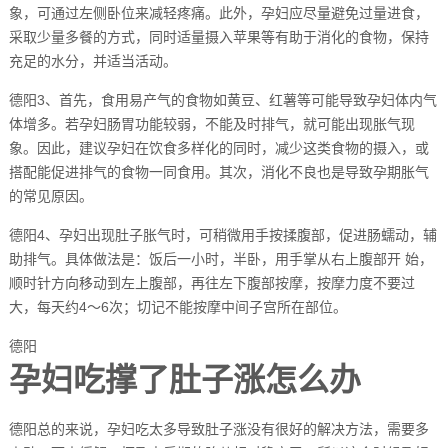
象，可通过左侧卧位来减轻疼痛。此外，孕妇应尽量避免过量进食，
采取少量多餐的方式，同时适量摄入苹果等有助于消化的食物，保持
充足的水分，并适当活动。
德阳3、首先，食用易产气的食物如黄豆、红薯等可能导致孕妇体内气
体增多。若孕妇肠胃功能较弱，不能及时排气，就可能出现胀气现
象。因此，建议孕妇在饮食多样化的同时，减少这类食物的摄入，或
搭配能促进排气的食物一同食用。其次，消化不良也是导致孕期胀气
的常见原因。
德阳4、孕妇出现肚子胀气时，可稍微用手按揉腹部，促进肠蠕动，辅
助排气。具体做法是：饭后一小时，半卧，用手掌从右上腹部开 始，
顺时针方向移动到左上腹部，再往左下腹部按摩，按摩力度不要过
大，每天约4～6次；切记不能按摩中间子宫所在部位。
德阳
孕妇吃撑了肚子涨怎么办
德阳总的来说，孕妇吃太多导致肚子涨没有很好的解决方法，需要多