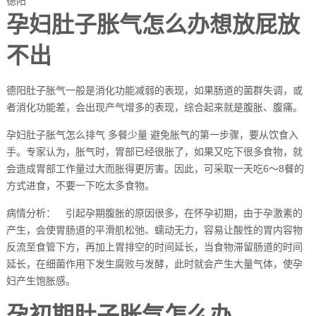
德阳
孕妇肚子胀气怎么办想放屁放
不出
德阳肚子胀气一般是消化功能减弱的表现，如果肠道的菌群失调，或
者消化功能差，会出现产气增多的表现，综合起来就是腹胀、腹痛。
孕妇肚子胀气怎么排气 多餐少量 避免胀气的第一步骤，要从饮食入
手。专家认为，胀气时，胃部已经很胀了，如果又吃下很多食物，就
会造成胃部工作量过大而胀得更厉害。因此，可采取一天吃6～8餐的
方式进食，不要一下吃太多食物。
病情分析： 引起孕期腹胀的原因很多，在怀孕初期，由于孕激素的
产生，会使胃肠道的平滑肌松弛、蠕动无力，容易让酸性的胃内容物
反流至食管下方，再加上胃排空的时间延长，当食物滞留肠道的时间
延长，在细菌作用下发生腐败与发酵，此时就会产生大量气体，使孕
妇产生饱胀感。
孕初期肚子胀气怎么办