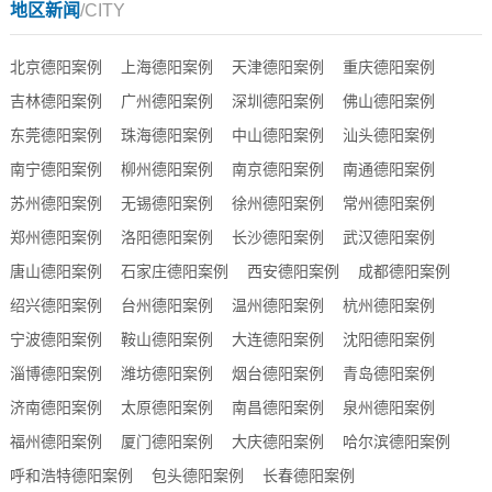
地区新闻
/CITY
北京德阳案例
上海德阳案例
天津德阳案例
重庆德阳案例
吉林德阳案例
广州德阳案例
深圳德阳案例
佛山德阳案例
东莞德阳案例
珠海德阳案例
中山德阳案例
汕头德阳案例
南宁德阳案例
柳州德阳案例
南京德阳案例
南通德阳案例
苏州德阳案例
无锡德阳案例
徐州德阳案例
常州德阳案例
郑州德阳案例
洛阳德阳案例
长沙德阳案例
武汉德阳案例
唐山德阳案例
石家庄德阳案例
西安德阳案例
成都德阳案例
绍兴德阳案例
台州德阳案例
温州德阳案例
杭州德阳案例
宁波德阳案例
鞍山德阳案例
大连德阳案例
沈阳德阳案例
淄博德阳案例
潍坊德阳案例
烟台德阳案例
青岛德阳案例
济南德阳案例
太原德阳案例
南昌德阳案例
泉州德阳案例
福州德阳案例
厦门德阳案例
大庆德阳案例
哈尔滨德阳案例
呼和浩特德阳案例
包头德阳案例
长春德阳案例