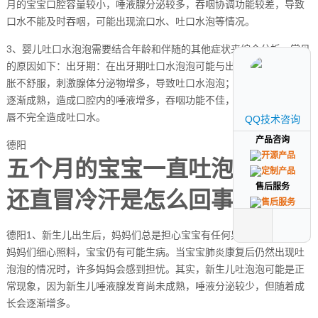
月的宝宝口腔容量较小，唾液腺分泌较多，吞咽协调功能较差，导致
口水不能及时吞咽，可能出现流口水、吐口水泡等情况。
3、婴儿吐口水泡泡需要结合年龄和伴随的其他症状来综合分析，常见
的原因如下：出牙期：在出牙期吐口水泡泡可能与出牙有关，牙龈肿
胀不舒服，刺激腺体分泌物增多，导致吐口水泡泡；或是唾液腺发育
逐渐成熟，造成口腔内的唾液增多，吞咽功能不佳，口腔比较浅，闭
唇不完全造成吐口水。
QQ技术咨询
QQ技术咨询
产品咨询
产品咨询
德阳
五个月的宝宝一直吐泡泡,头部
售后服务
售后服务
还直冒冷汗是怎么回事
德阳1、新生儿出生后，妈妈们总是担心宝宝有任何异常。然而，即使
妈妈们细心照料，宝宝仍有可能生病。当宝宝肺炎康复后仍然出现吐
泡泡的情况时，许多妈妈会感到担忧。其实，新生儿吐泡泡可能是正
常现象，因为新生儿唾液腺发育尚未成熟，唾液分泌较少，但随着成
长会逐渐增多。