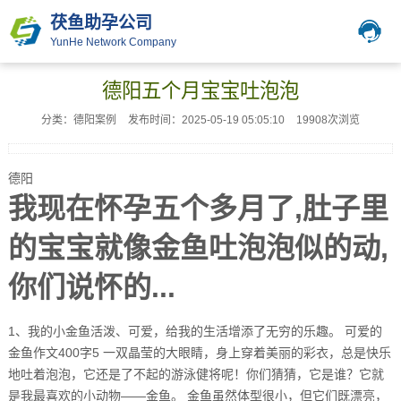
茯鱼助孕公司
YunHe Network Company
德阳五个月宝宝吐泡泡
分类：德阳案例
发布时间：2025-05-19 05:05:10
19908次浏览
德阳
我现在怀孕五个多月了,肚子里
的宝宝就像金鱼吐泡泡似的动,
你们说怀的...
1、我的小金鱼活泼、可爱，给我的生活增添了无穷的乐趣。 可爱的
金鱼作文400字5 一双晶莹的大眼睛，身上穿着美丽的彩衣，总是快乐
地吐着泡泡，它还是了不起的游泳健将呢！你们猜猜，它是谁？它就
是我最喜欢的小动物——金鱼。 金鱼虽然体型很小，但它们既漂亮，