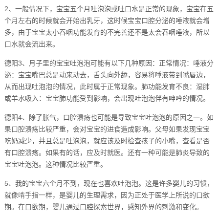
2、一般情况下，宝宝五个月吐泡泡或吐口水是正常的现象，宝宝在五
个月左右的时候就会开始出乳牙，这时候宝宝口腔分泌的唾液就会增
多，由于宝宝太小吞咽功能发育的不完善还不是太会吞咽唾液，所以
口水就会流出来。
德阳3、月子里的宝宝吐泡泡可能有以下几种原因：正常情况：唾液分
泌：宝宝嘴巴总是动来动去，舌头向外舔，容易将唾液带到嘴唇边，
从而出现吐泡泡的情况，此时属于正常现象。肺功能发育不良：湿肺
或羊水吸入：宝宝肺功能受到影响，会出现吐泡泡伴有呻吟的情况。
德阳4、除了胀气，口腔溃疡也可能是导致宝宝吐泡泡的原因之一。如
果口腔溃疡比较严重，会对宝宝的进食造成影响。父母如果发现宝宝
吃奶减少，并且总是吐泡泡，就应该及时检查孩子的小嘴，查看是否
有口腔溃疡。如果有的话，应及时就医。还有一种可能是肺炎导致的
宝宝吐泡泡。这种情况比较严重。
5、我的宝宝六个月不到，现在也喜欢吐泡泡。这是许多婴儿的习惯，
就像啃手指一样，是婴儿的生理需求，因为正处于医学上所说的口欲
期。在口欲期，婴儿通过口腔探索世界，感知外界的刺激和变化。