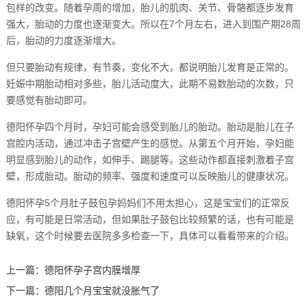
包样的改变。随着孕周的增加，胎儿的肌肉、关节、骨骼都逐步发育
强大，胎动的力度也逐渐变大。所以在7个月左右，进入到围产期28周
后，胎动的力度逐渐增大。
但只要胎动有规律，有节奏，变化不大，都说明胎儿发育是正常的。
妊娠中期胎动相对多些，胎儿活动度大，此期不易数胎动的次数，只
要感觉有胎动即可。
德阳怀孕四个月时，孕妇可能会感受到胎儿的胎动。胎动是胎儿在子
宫腔内活动，通过冲击子宫壁产生的感觉。从第五个月开始，孕妇能
明显感到胎儿的动作，如伸手、踢腿等。这些动作都直接刺激着子宫
壁，形成胎动。胎动的频率、强度和速度可以反映胎儿的健康状况。
德阳怀孕5个月肚子鼓包孕妈妈们不用太担心，这是宝宝们的正常反
应，有可能是日常活动，但如果肚子鼓包比较频繁的话，也有可能是
缺氧，这个时候要去医院多多检查一下，具体可以看看带来的介绍。
上一篇：
德阳怀孕子宫内膜增厚
下一篇：
德阳几个月宝宝就没胀气了