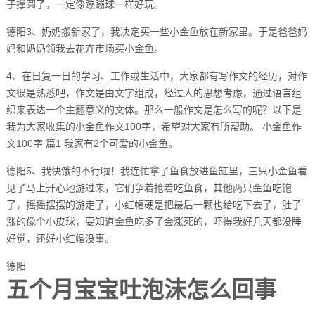
子撑圆了，一定像蹦蹦球一样好玩。
德阳3、奶奶搬新家了，我决定买一些小金鱼放在新家里。于是爸爸妈
妈和奶奶领我去花卉市场买小金鱼。
4、在日复一日的学习、工作或生活中，大家都有写作文的经历，对作
文很是熟悉吧，作文是由文字组成，经过人的思想考虑，通过语言组
织来表达一个主题意义的文体。那么一般作文是怎么写的呢？以下是
我为大家收集的小金鱼作文100字，希望对大家有所帮助。 小金鱼作
文100字 篇1 我家有2个可爱的小金鱼。
德阳5、我快饿的不行啦！我连忙拿了鱼食放进鱼缸里，三只小金鱼看
见了马上开心地游过来，它们争着抢着吃鱼食，其他两只金鱼吃饱
了，摇摇摆摆的游走了，小红帽硬是把最后一颗也给吃下去了，肚子
涨的像个小皮球，要知道金鱼吃多了会涨死的，吓得我好几天都没睡
好觉，还好小红帽没事。
德阳
五个月宝宝吐泡沫怎么回事