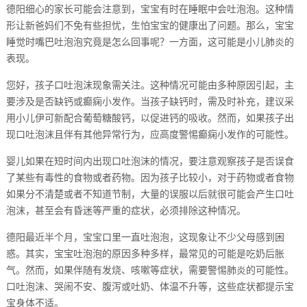
德阳细心的家长可能会注意到，宝宝有时在睡眠中会吐泡泡。这种情
形让新爸妈们不免有些担忧，生怕宝宝的健康出了问题。那么，宝宝
睡觉时嘴巴吐泡泡究竟是怎么回事呢？一方面，这可能是小儿肺炎的
表现。
您好，孩子口吐泡沫现象需关注。这种情况可能由多种原因引起，主
要涉及是否缺钙或癫痫小发作。当孩子缺钙时，需及时补充，建议采
用小儿伊可新配合葡萄糖酸钙，以促进钙的吸收。然而，如果孩子出
现口吐泡沫且伴有其他异常行为，应高度警惕癫痫小发作的可能性。
婴儿如果在短时间内出现口吐泡沫的情况，要注意观察孩子是否误食
了某些有毒性的食物或者药物。因为孩子比较小，对于药物或者食物
如果分不清楚或者不知道节制，大量的误服以后就很可能会产生口吐
泡沫，甚至会有昏迷等严重的症状，必须排除这种情况。
德阳最近半个月，宝宝口里一直吐泡泡，这现象让不少父母感到困
惑。其实，宝宝吐泡泡的原因多种多样，最常见的可能是吃奶后胀
气。然而，如果伴随有发烧、咳嗽等症状，需要警惕肺炎的可能性。
口吐泡沫、哭闹不安、腹泻或吐奶、体温不升等，这些症状都提示宝
宝身体不适。